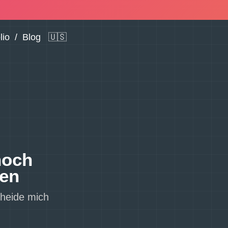
lio
/
Blog
🇺🇸
noch
ten
cheide mich