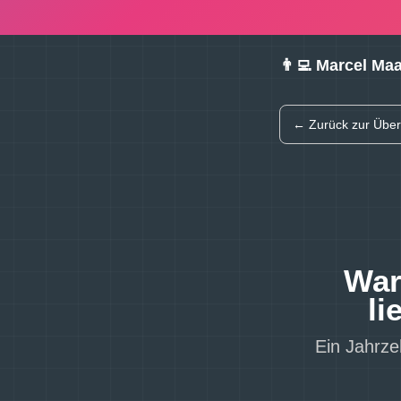
👨‍💻 Marcel Ma
← Zurück zur Über
War
li
Ein Jahrze