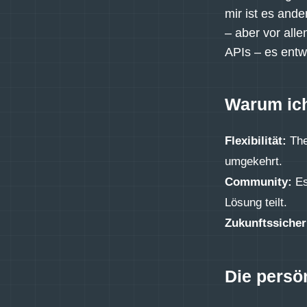
mir ist es and
– aber vor al
APIs – es entwi
Warum ich
Flexibilität:
The
umgekehrt.
Community:
Es
Lösung teilt.
Zukunftssicher
Die persö