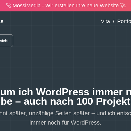
🚀 MossiMedia - Wir erstellen Ihre neue Website 🚀
as
Vita
/
Portfo
sicht
um ich WordPress immer 
ebe – auch nach 100 Projek
hnt später, unzählige Seiten später – und ich ents
immer noch für WordPress.