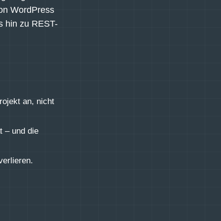
von WordPress
s hin zu REST-
jekt an, nicht
t – und die
erlieren.