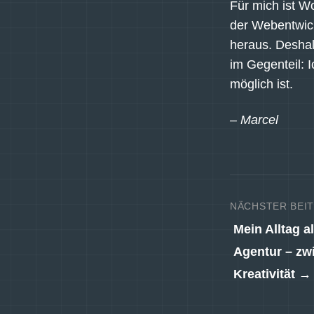
Für mich ist W
der Webentwick
heraus. Deshal
im Gegenteil: 
möglich ist.
– Marcel
NÄCHSTER BEI
Mein Alltag a
Agentur – zw
Kreativität →