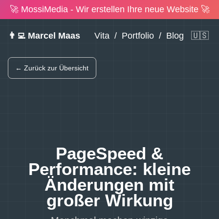
🚀 MossiMedia - Wir erstellen Ihre neue Website 🚀
👨‍💻 Marcel Maas
Vita
/
Portfolio
/
Blog
🇺🇸
← Zurück zur Übersicht
PageSpeed &
Performance: kleine
Änderungen mit
großer Wirkung